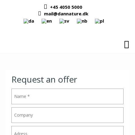
Skip
+45 4050 5000
to
mail@dannature.dk
content
Request an offer