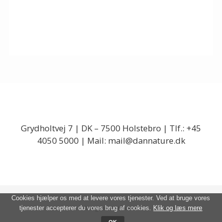
Grydholtvej 7 |
DK – 7500 Holstebro |
Tlf.: +45
4050 5000 |
Mail:
mail@dannature.dk
Cookies hjælper os med at levere vores tjenester. Ved at bruge vores
tjenester accepterer du vores brug af cookies.
Klik og læs mere
Designet af
Standout