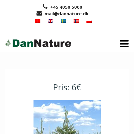
Hop
+45 4050 5000
til
mail@dannature.dk
indholdet
Pris: 6€